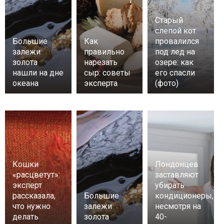
Старый
слепой кот
Большие
Как
провалился
залежи
правильно
под лед на
золота
нарезать
озере: как
нашли на дне
сыр: советы
его спасли
океана
эксперта
(фото)
Кошки
Лондонцев
«расцветут»:
заставляют
эксперт
убирать
рассказала,
Большие
кондиционеры,
что нужно
залежи
несмотря на
делать
золота
40-