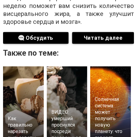
неделю поможет вам снизить количество
висцерального жира, а также улучшит
здоровье сердца и мозга».
Обсудить
Читать далее
Также по теме:
Солнечная
система
ВИДЕО:
может
Как
умерший
получить
правильно
проснулся
новую
нарезать
посреди
планету: что