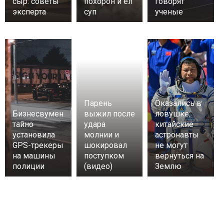
сыр: советы
похорон и ел
говорят
эксперта
суп
ученые
Парень
Оказались в
Бизнесвумен
выжил после
ловушке:
тайно
удара
китайские
установила
молнии и
астронавты
GPS-трекеры
шокировал
не могут
на машины
поступком
вернуться на
полиции
(видео)
Землю