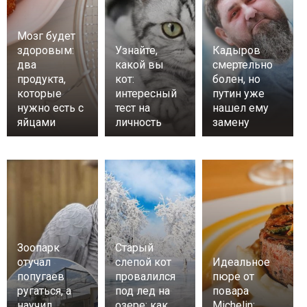
Мозг будет
здоровым:
Узнайте,
Кадыров
два
какой вы
смертельно
продукта,
кот:
болен, но
которые
интересный
путин уже
нужно есть с
тест на
нашел ему
яйцами
личность
замену
Зоопарк
Старый
отучал
слепой кот
Идеальное
попугаев
провалился
пюре от
ругаться, а
под лед на
повара
научил
озере: как
Michelin: