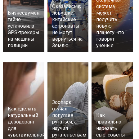
Оказались в
система
Бизнесвумен
ловушке:
может
тайно
китайские
получить
установила
астронавты
новую
GPS-трекеры
не могут
планету: что
на машины
вернуться на
говорят
полиции
Землю
ученые
Зоопарк
Как сделать
отучал
натуральный
попугаев
Как
дезодорант
ругаться, а
правильно
для
научил
нарезать
чувствительной
ругательствам
сыр: советы