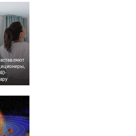
аставляют
диционеры,
40-
ару