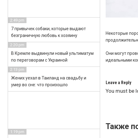
2:49 pm
7 привычек собаки, которые выдают
Некоторые поро
безграничную любовь к хозяину
продолжительн
2:20 pm
В Кремле выдвинули новый ультиматум
Они могут прово
по переговорам с Украиной
идеальными ко
2:13 pm
Жених уехал в Таиланд на свадьбу и
Leave a Reply
умер во сне: что произошло
You must be
l
Также по
1:19 pm