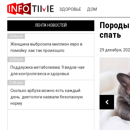
ЗДОРОВЬЕ
ДОМ
Породы 
ЛЕНТА НОВОСТЕЙ
спать
4:09 pm
Женщина выбросила миллион евро в
29 декабря, 202
помойку: как так произошло
3:20 pm
Поддержка метаболизма: 9 видов чая
для контроля веса и здоровья
2:56 pm
Сколько арбуза можно есть каждый
день: диетологи назвали безопасную
норму