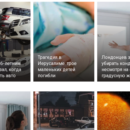
Трагедия в
Лондонцев з
56-летним
Иерусалиме: трое
убирать кон
ал, когда
маленьких детей
несмотря на 
ть авто
погибли
градусную ж