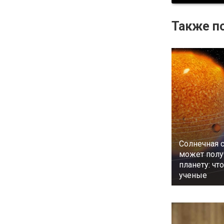
Также по
Солнечная 
может полу
планету: чт
ученые