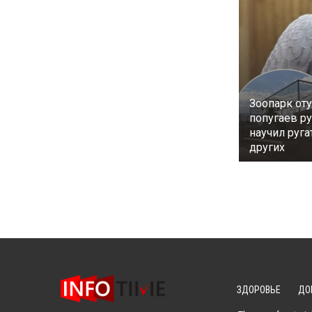
Зоопарк от
попугаев ру
научил руг
других
ЗДОРОВЬЕ
ДО