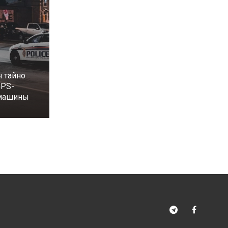
 тайно
GPS-
 машины