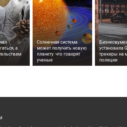
учал
Солнечная система
Бизнесвумен
гаться, а
может получить новую
установила 
ательствам
планету: что говорят
трекеры на
ученые
полиции
М