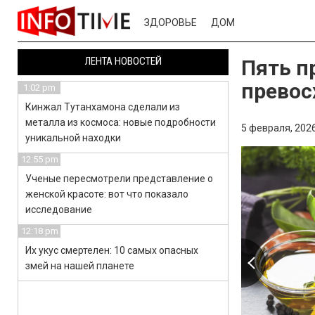
ЗДОРОВЬЕ
ДОМ
ЛЕНТА НОВОСТЕЙ
Пять п
превос
1:02 pm
Кинжал Тутанхамона сделали из
металла из космоса: новые подробности
5 февраля, 2026
уникальной находки
12:55 pm
Ученые пересмотрели представление о
женской красоте: вот что показало
исследование
12:18 pm
Их укус смертелен: 10 самых опасных
змей на нашей планете