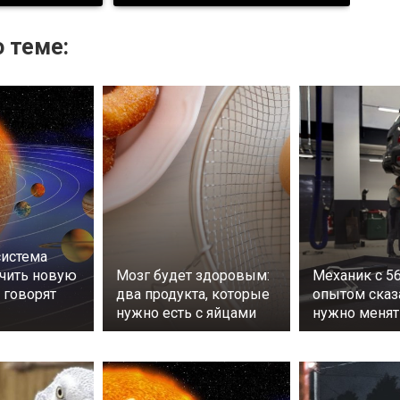
 теме:
система
чить новую
Мозг будет здоровым:
Механик с 5
о говорят
два продукта, которые
опытом сказа
нужно есть с яйцами
нужно менят