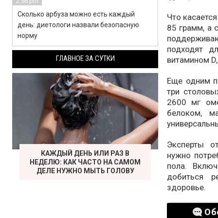
2:56 pm
Сколько арбуза можно есть каждый
Что касается
день: диетологи назвали безопасную
85 грамм, а 
норму
поддержива
подходят д
ГЛАВНОЕ ЗА СУТКИ
витамином D,
Еще одним п
три столовы
2600 мг оме
белоком, м
универсальн
Эксперты о
КАЖДЫЙ ДЕНЬ ИЛИ РАЗ В
нужно потреб
НЕДЕЛЮ: КАК ЧАСТО НА САМОМ
пола. Вклю
ДЕЛЕ НУЖНО МЫТЬ ГОЛОВУ
добиться р
здоровье.
Об