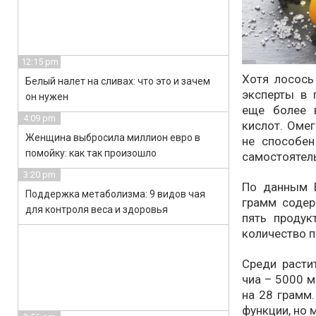
12:15 pm
Хотя лосось
Белый налет на сливах: что это и зачем
эксперты в 
он нужен
еще более 
4:09 pm
кислот. Омег
Женщина выбросила миллион евро в
не способен
помойку: как так произошло
самостоятель
3:20 pm
По данным E
Поддержка метаболизма: 9 видов чая
грамм содер
для контроля веса и здоровья
пять продук
количество 
Среди расти
чиа – 5000 м
на 28 грамм
функции, но 