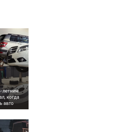
6-летним
л, когда
ь авто