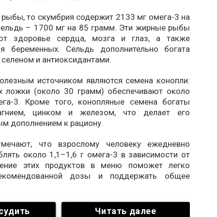
 рыбы, то скумбрия содержит 2133 мг омега-3 на
сельдь – 1700 мг на 85 грамм. Эти жирные рыбы
ют здоровье сердца, мозга и глаз, а также
ля беременных. Сельдь дополнительно богата
 селеном и антиоксидантами.
олезным источником являются семена конопли:
х ложки (около 30 грамм) обеспечивают около
га-3. Кроме того, конопляные семена богаты
агнием, цинком и железом, что делает его
ым дополнением к рациону.
тмечают, что взрослому человеку ежедневно
лять около 1,1–1,6 г омега-3 в зависимости от
чение этих продуктов в меню поможет легко
екомендованной дозы и поддержать общее
судить
Читать далее