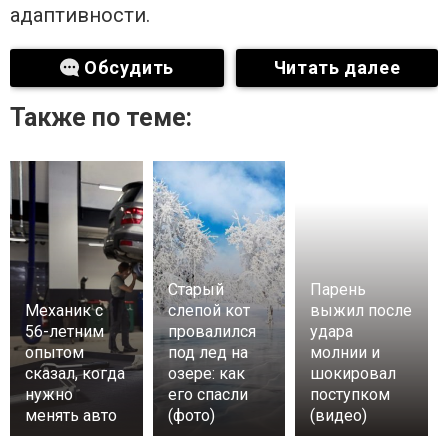
адаптивности.
Обсудить
Читать далее
Также по теме:
Старый
Парень
Механик с
слепой кот
выжил после
56-летним
провалился
удара
опытом
под лед на
молнии и
сказал, когда
озере: как
шокировал
нужно
его спасли
поступком
менять авто
(фото)
(видео)