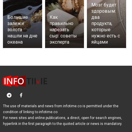
Мозг будет
здоровым:
Большие
Как
два
залежи
правильно
продукта,
золота
нарезать
которые
нашли на дне
сыр: советы
нужно есть с
океана
эксперта
яйцами
The use of materials and news from infotime.co is permitted under the
condition of linking to infotime.co
For news sites and online publications, a direct, open for search engines,
hyperlink in the first paragraph to the quoted article or news is mandatory.