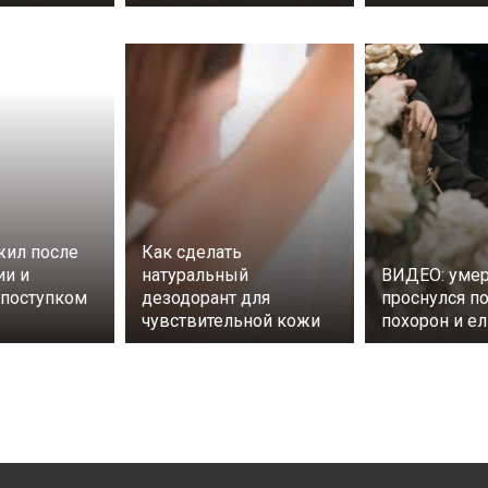
ил после
Как сделать
ии и
натуральный
ВИДЕО: уме
поступком
дезодорант для
проснулся п
чувствительной кожи
похорон и ел