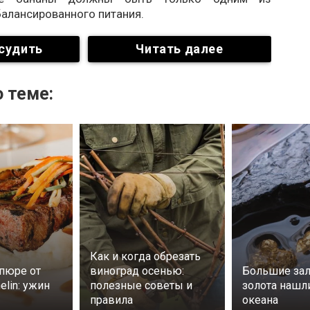
алансированного питания.
судить
Читать далее
 теме:
Как и когда обрезать
пюре от
виноград осенью:
Большие за
elin: ужин
полезные советы и
золота нашл
правила
океана