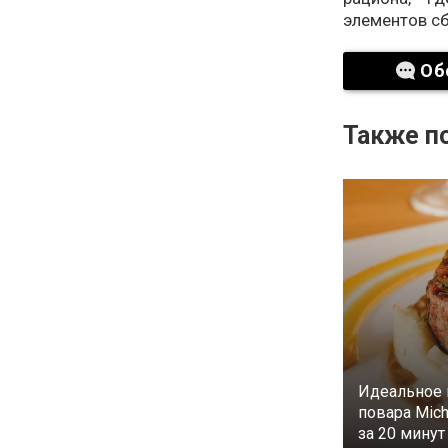
элементов сб
Об
Также по
Идеальное 
повара Mich
за 20 минут