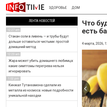
ЗДОРОВЬЕ
ДОМ
ЛЕНТА НОВОСТЕЙ
Что бу
есть б
12:27 am
Стакан соли в ливень — и трубы будут
дольше оставаться чистыми: простой
4 марта, 2026,
1
домашний метод
12:23 am
Жара может убить домашнего любимца:
какие симптомы перегрева нельзя
игнорировать
1:02 pm
Кинжал Тутанхамона сделали из
металла из космоса: новые подробности
уникальной находки