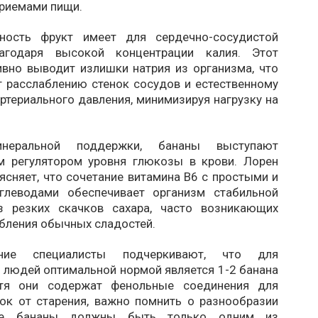
риемами пищи.
ность фрукт имеет для сердечно-сосудистой
агодаря высокой концентрации калия. Этот
ивно выводит излишки натрия из организма, что
т расслаблению стенок сосудов и естественному
териального давления, минимизируя нагрузку на
неральной поддержки, бананы выступают
м регулятором уровня глюкозы в крови. Лорен
сняет, что сочетание витамина B6 с простыми и
глеводами обеспечивает организм стабильной
з резких скачков сахара, часто возникающих
ебления обычных сладостей.
ние специалисты подчеркивают, что для
 людей оптимальной нормой является 1-2 банана
отя они содержат фенольные соединения для
ок от старения, важно помнить о разнообразии
где бананы должны быть только одним из