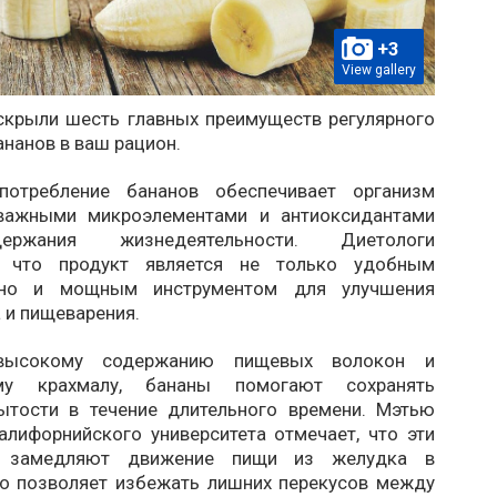
+3
View gallery
скрыли шесть главных преимуществ регулярного
нанов в ваш рацион.
 потребление бананов обеспечивает организм
 важными микроэлементами и антиоксидантами
ржания жизнедеятельности. Диетологи
, что продукт является не только удобным
 но и мощным инструментом для улучшения
 и пищеварения.
 высокому содержанию пищевых волокон и
ому крахмалу, бананы помогают сохранять
тости в течение длительного времени. Мэтью
алифорнийского университета отмечает, что эти
ы замедляют движение пищи из желудка в
то позволяет избежать лишних перекусов между