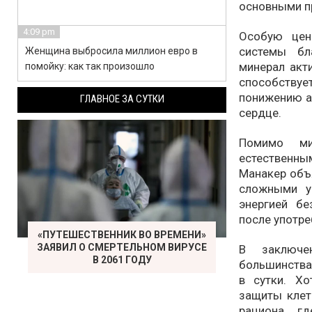
основными п
4:09 pm
Особую цен
системы бл
Женщина выбросила миллион евро в
минерал акт
помойку: как так произошло
способствуе
понижению ар
ГЛАВНОЕ ЗА СУТКИ
сердце.
Помимо ми
естественны
Манакер объя
сложными у
энергией бе
после употр
«ПУТЕШЕСТВЕННИК ВО ВРЕМЕНИ»
ЗАЯВИЛ О СМЕРТЕЛЬНОМ ВИРУСЕ
В заключе
В 2061 ГОДУ
большинства
в сутки. Х
защиты клет
рациона, 