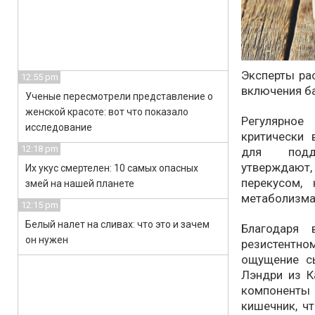
Эксперты ра
12:55 pm
включения ба
Ученые пересмотрели представление о
женской красоте: вот что показало
Регулярное
исследование
критически
12:18 pm
для подде
утверждают
Их укус смертелен: 10 самых опасных
перекусом,
змей на нашей планете
метаболизма
12:15 pm
Белый налет на сливах: что это и зачем
Благодаря
он нужен
резистентн
ощущение сы
Лэндри из К
компонент
кишечник, ч