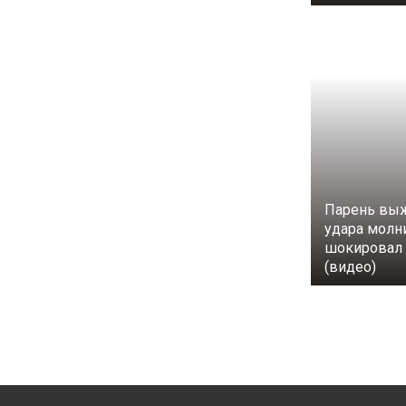
Парень выж
удара молн
шокировал 
(видео)