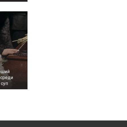
рший
осреди
 суп