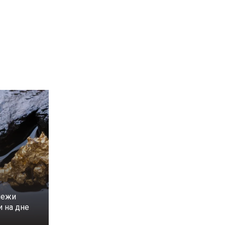
лежи
и на дне