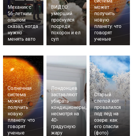
система
Механик с
ВИДЕО:
может
56-летним
умерший
получить
опытом
проснулся
новую
сказал, когда
посреди
планету: что
нужно
похорон и ел
говорят
менять авто
суп
ученые
Солнечная
Лондонцев
система
заставляют
Старый
может
убирать
слепой кот
получить
кондиционеры,
провалился
новую
несмотря на
под лед на
планету: что
40-
озере: как
говорят
градусную
его спасли
ученые
жару
(фото)