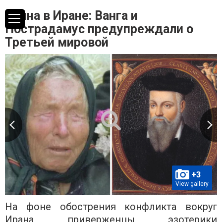
Война в Иране: Ванга и
Нострадамус предупреждали о
Третьей мировой
+3
View gallery
На фоне обострения конфликта вокруг
Ирана приверженцы эзотерики