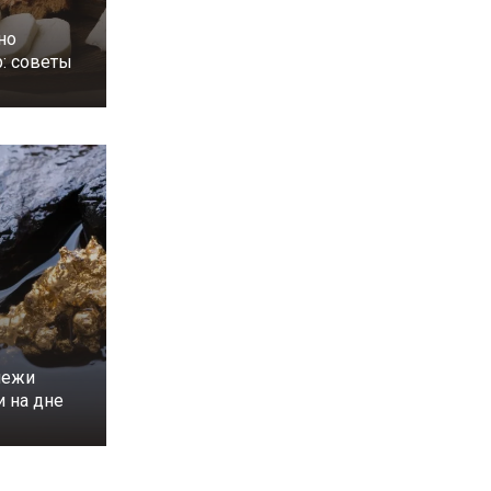
но
р: советы
лежи
и на дне