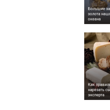
Большие з
золота наш
океана
Как правил
нарезать с
эксперта