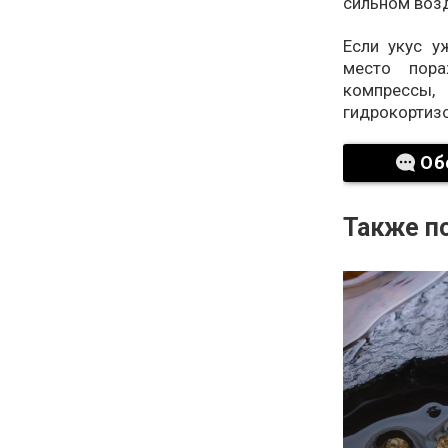
сильном воз
Если укус у
место пора
компрессы,
гидрокортиз
Об
Также по