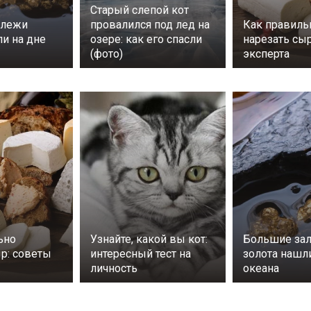
Старый слепой кот
алежи
провалился под лед на
Как правиль
ли на дне
озере: как его спасли
нарезать сы
(фото)
эксперта
ьно
Узнайте, какой вы кот:
Большие за
ыр: советы
интересный тест на
золота нашл
личность
океана