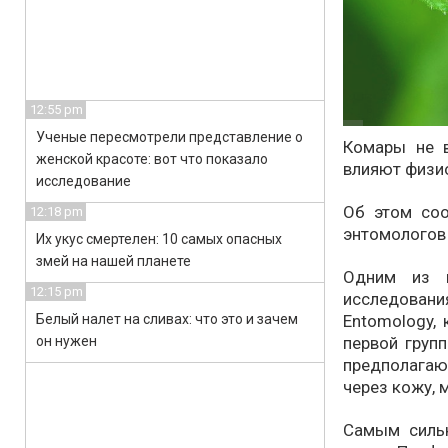
12:55 pm
Ученые пересмотрели представление о
Комары не 
женской красоте: вот что показало
влияют физио
исследование
Об этом соо
12:18 pm
энтомологов 
Их укус смертелен: 10 самых опасных
змей на нашей планете
Одним из в
12:15 pm
исследова
Entomology,
Белый налет на сливах: что это и зачем
первой групп
он нужен
предполага
через кожу,
Самым силь