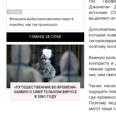
газ. Проф
Джонатан Д
источник C
4:09 pm
выделяют его
Женщина выбросила миллион евро в
помойку: как так произошло
Дополнител
которая появ
ГЛАВНОЕ ЗА СУТКИ
сигнализир
поэтому посл
Важную роль 
контрасту и 
темная одеж
них, чем свет
Также насек
«ПУТЕШЕСТВЕННИК ВО ВРЕМЕНИ»
ощущать пов
ЗАЯВИЛ О СМЕРТЕЛЬНОМ ВИРУСЕ
где кровено
В 2061 ГОДУ
Поэтому люд
могут чаще с