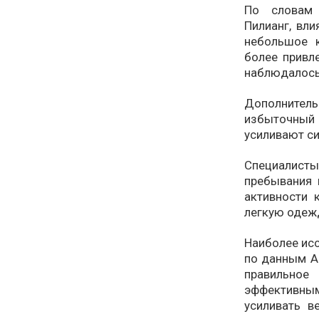
По словам 
Пилианг, вл
небольшое 
более привл
наблюдалось 
Дополнитель
избыточный
усиливают с
Специалист
пребывания 
активности 
легкую одежд
Наиболее ис
по данным А
правильно
эффективным
усиливать в