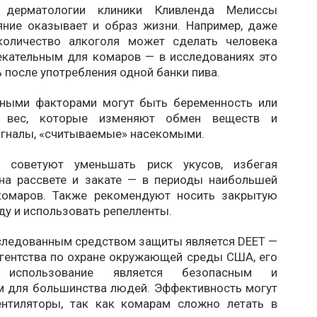
дерматологии клиники Кливленда Мелиссы
ияние оказывает и образ жизни. Например, даже
количество алкоголя может сделать человека
екательным для комаров — в исследованиях это
после употребления одной банки пива.
ными факторами могут быть беременность или
 вес, которые изменяют обмен веществ и
игналы, «считываемые» насекомыми.
ы советуют уменьшать риск укусов, избегая
на рассвете и закате — в периоды наибольшей
комаров. Также рекомендуют носить закрытую
у и использовать репелленты.
следованным средством защиты является DEET —
гентства по охране окружающей среды США, его
е использование является безопасным и
 для большинства людей. Эффективность могут
ентиляторы, так как комарам сложно летать в