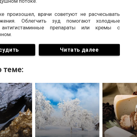
душном потоке.
же произошел, врачи советуют не расчесывать
жения. Облегчить зуд помогают холодные
 антигистаминные препараты или кремы с
оном.
судить
Читать далее
 теме: