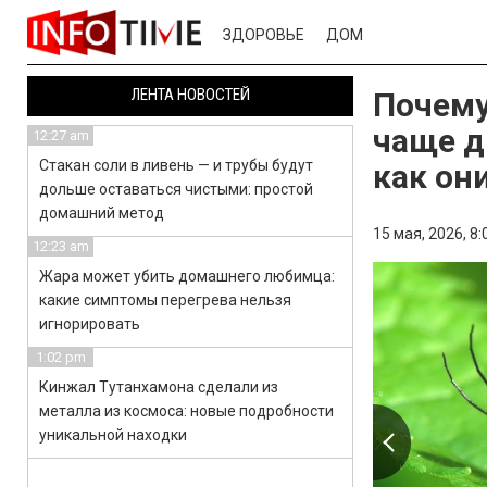
ЗДОРОВЬЕ
ДОМ
ЛЕНТА НОВОСТЕЙ
Почему
чаще д
12:27 am
Стакан соли в ливень — и трубы будут
как он
дольше оставаться чистыми: простой
домашний метод
15 мая, 2026,
8:
12:23 am
Жара может убить домашнего любимца:
какие симптомы перегрева нельзя
игнорировать
1:02 pm
Кинжал Тутанхамона сделали из
металла из космоса: новые подробности
уникальной находки