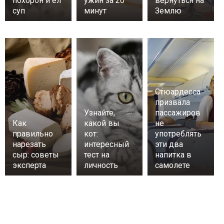
похорон и ел
ужин за 20
вернуться на
суп
минут
Землю
Стюардесса
призвала
Узнайте,
пассажиров
Как
какой вы
не
правильно
кот:
употреблять
нарезать
интересный
эти два
сыр: советы
тест на
напитка в
эксперта
личность
самолете