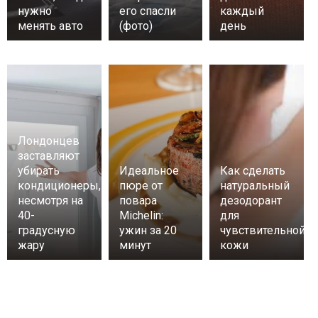
нужно
его спасли
каждый
менять авто
(фото)
день
Лондонцев
заставляют
убирать
Идеальное
Как сделать
кондиционеры,
пюре от
натуральный
несмотря на
повара
дезодорант
40-
Michelin:
для
градусную
ужин за 20
чувствительной
жару
минут
кожи