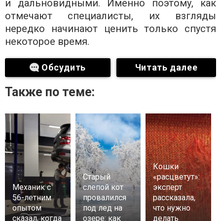
и дальновидными. Именно поэтому, как
отмечают специалисты, их взгляды
нередко начинают ценить только спустя
некоторое время.
Обсудить
Читать далее
Также по теме:
Кошки
Старый
«расцветут»:
Механик с
слепой кот
эксперт
56-летним
провалился
рассказала,
опытом
под лед на
что нужно
сказал, когда
озере: как
делать