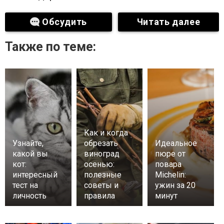
Обсудить
Читать далее
Также по теме:
Как и когда
Узнайте,
обрезать
Идеальное
какой вы
виноград
пюре от
кот:
осенью:
повара
интересный
полезные
Michelin:
тест на
советы и
ужин за 20
личность
правила
минут