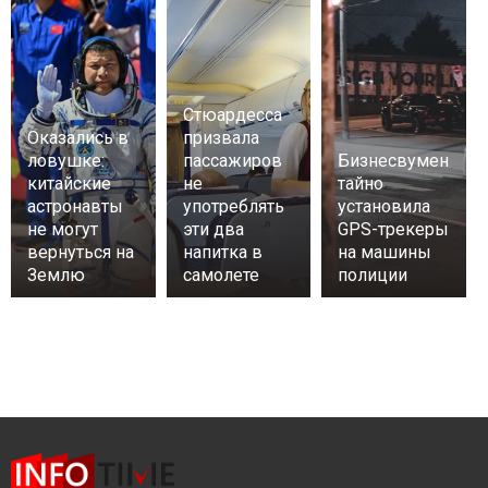
Стюардесса
Оказались в
призвала
ловушке:
пассажиров
Бизнесвумен
китайские
не
тайно
астронавты
употреблять
установила
не могут
эти два
GPS-трекеры
вернуться на
напитка в
на машины
Землю
самолете
полиции