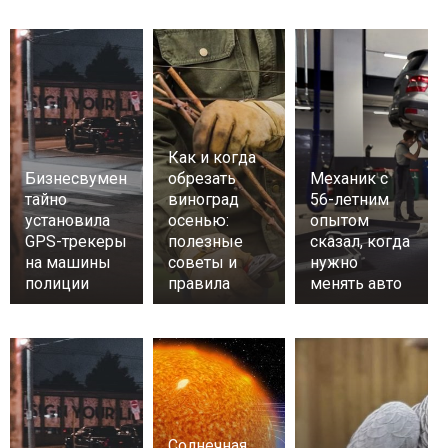
Как и когда
Бизнесвумен
обрезать
Механик с
тайно
виноград
56-летним
установила
осенью:
опытом
GPS-трекеры
полезные
сказал, когда
на машины
советы и
нужно
полиции
правила
менять авто
Солнечная