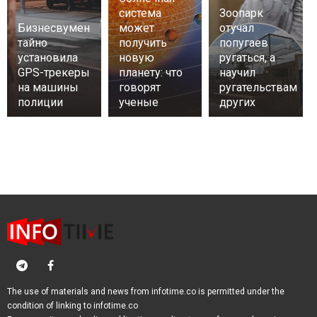
система
Зоопарк
Бизнесвумен
может
отучал
тайно
получить
попугаев
установила
новую
ругаться, а
GPS-трекеры
планету: что
научил
на машины
говорят
ругательствам
полиции
ученые
других
The use of materials and news from infotime.co is permitted under the
condition of linking to infotime.co