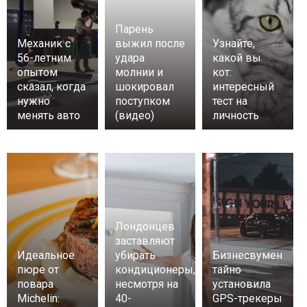
Парень
Механик с
выжил после
Узнайте,
56-летним
удара
какой вы
опытом
молнии и
кот:
сказал, когда
шокировал
интересный
нужно
поступком
тест на
менять авто
(видео)
личность
Лондонцев
заставляют
Идеальное
убирать
Бизнесвумен
пюре от
кондиционеры,
тайно
повара
несмотря на
установила
Michelin:
40-
GPS-трекеры