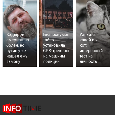
Кадыров
Бизнесвумен
Узнайте,
смертельно
тайно
какой вы
болен, но
установила
кот:
путин уже
GPS-трекеры
интересный
нашел ему
на машины
тест на
замену
полиции
личность