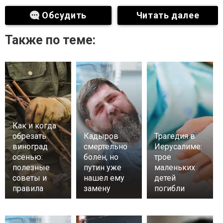
Обсудить
Читать далее
Также по теме:
Как и когда
обрезать
Кадыров
Трагедия в
виноград
смертельно
Иерусалиме:
осенью:
болен, но
трое
полезные
путин уже
маленьких
советы и
нашел ему
детей
правила
замену
погибли