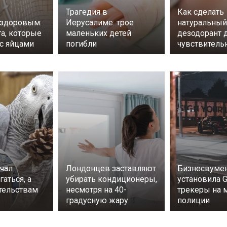
Трагедия в
Как сделать
 здоровым:
Иерусалиме: трое
натуральный
та, которые
маленьких детей
дезодорант 
 с яйцами
погибли
чувствитель
учал
Лондонцев заставляют
Бизнесвумен
гаться, а
убирать кондиционеры,
установила 
ательствам
несмотря на 40-
трекеры на
градусную жару
полиции