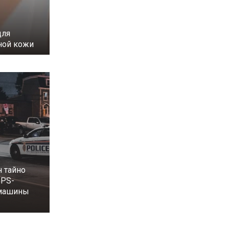
для
ной кожи
 тайно
GPS-
 машины