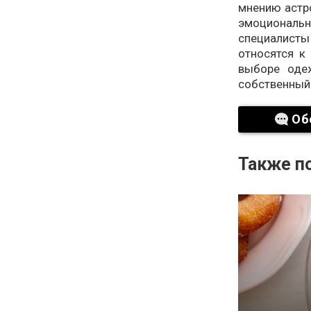
мнению астро
эмоциональн
специалис
относятся к
выборе одеж
собственный 
Об
Также по