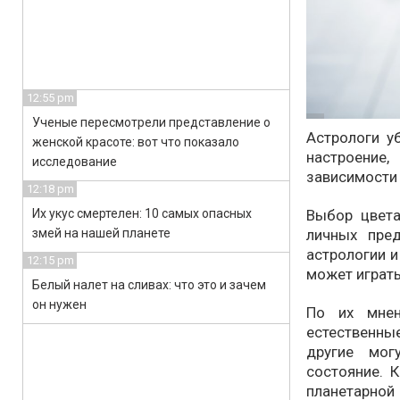
12:55 pm
Ученые пересмотрели представление о
Астрологи у
женской красоте: вот что показало
настроение,
исследование
зависимости 
12:18 pm
Выбор цвета
Их укус смертелен: 10 самых опасных
личных пред
змей на нашей планете
астрологии и
12:15 pm
может играт
Белый налет на сливах: что это и зачем
он нужен
По их мнен
естественны
другие мог
состояние. 
планетарно