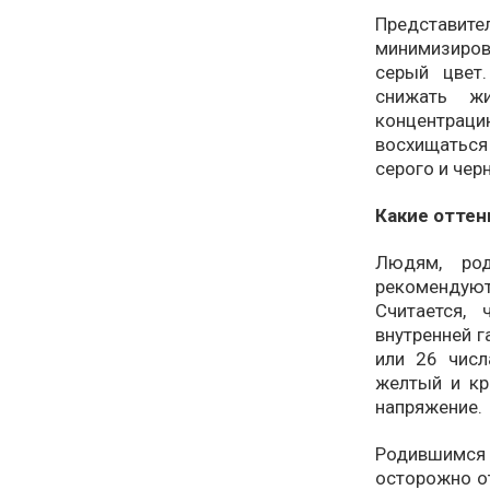
Представи
минимизиров
серый цвет
снижать ж
концентраци
восхищаться
серого и чер
Какие оттен
Людям, ро
рекомендуют
Считается,
внутренней г
или 26 числ
желтый и кр
напряжение.
Родившимся 
осторожно от