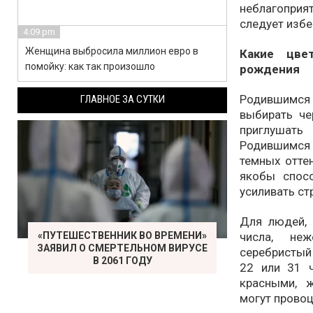
неблагоприя
следует избе
4:09 pm
Женщина выбросила миллион евро в
Какие цве
помойку: как так произошло
рождения
Родившимся 1
ГЛАВНОЕ ЗА СУТКИ
выбирать че
приглушать
Родившимся 
темных оттен
якобы спос
усиливать ст
Для людей, 
числа, неж
«ПУТЕШЕСТВЕННИК ВО ВРЕМЕНИ»
ЗАЯВИЛ О СМЕРТЕЛЬНОМ ВИРУСЕ
серебристый 
В 2061 ГОДУ
22 или 31 
красными, 
могут провоц