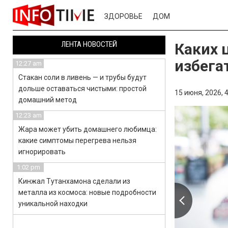
ЗДОРОВЬЕ
ДОМ
ЛЕНТА НОВОСТЕЙ
Каких 
избега
12:27 am
Стакан соли в ливень — и трубы будут
дольше оставаться чистыми: простой
15 июня, 2026,
4
домашний метод
12:23 am
Жара может убить домашнего любимца:
какие симптомы перегрева нельзя
игнорировать
1:02 pm
Кинжал Тутанхамона сделали из
металла из космоса: новые подробности
уникальной находки