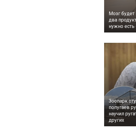
Мозг будет
два продук
нужно есть
Зоопарк от
попугаев ру
научил руг
других