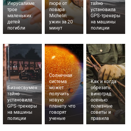
Иерусалиме:
пюре от
тайно
трое
повара
установила
маленьких
Michelin:
GPS-трекеры
детей
ужин за 20
на машины
погибли
минут
полиции
Солнечная
система
Как и когда
Бизнесвумен
может
обрезать
тайно
получить
виноград
установила
новую
осенью:
GPS-трекеры
планету: что
полезные
на машины
говорят
советы и
полиции
ученые
правила