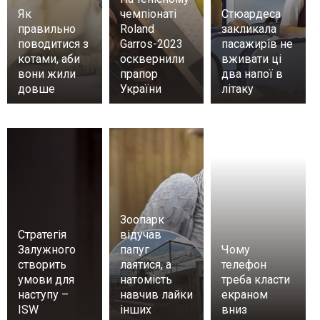
Як
чемпіонаті
Стюардеса
правильно
Roland
закликала
поводитися з
Garros-2023
пасажирів не
котами, аби
осквернили
вживати ці
вони жили
прапор
два напої в
довше
України
літаку
Зоопарк
Стратегія
відучав
Залужного
папуг
Чому
створить
лаятися, а
телефон
умови для
натомість
треба класти
наступу –
навчив лайки
екраном
ISW
інших
вниз