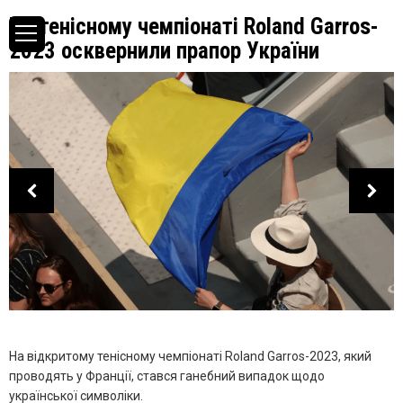
На тенісному чемпіонаті Roland Garros-
2023 осквернили прапор України
На відкритому тенісному чемпіонаті Roland Garros-2023, який
проводять у Франції, стався ганебний випадок щодо
української символіки.