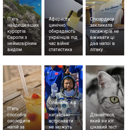
П’ять
Аферисти
Стюардеса
найдешевших
цинічно
закликала
курортів
обкрадають
пасажирів не
Європи з
українців під
вживати ці
неймовірним
час війни:
два напої в
видом
статистика
літаку
Опинилися в
П’ять
пастці:
способів
китайські
Дізнайтеся,
охолодити
астронавти
який ви кіт:
напій за
не можуть
цікавий тест