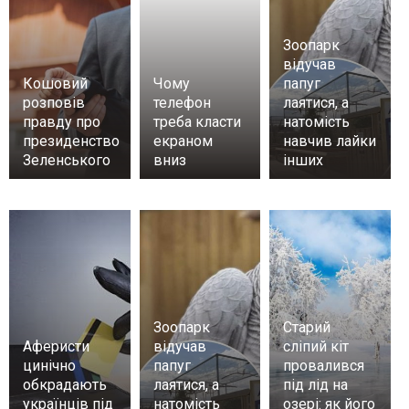
Зоопарк
відучав
Кошовий
Чому
папуг
розповів
телефон
лаятися, а
правду про
треба класти
натомість
президенство
екраном
навчив лайки
Зеленського
вниз
інших
Зоопарк
Старий
Аферисти
відучав
сліпий кіт
цинічно
папуг
провалився
обкрадають
лаятися, а
під лід на
українців під
натомість
озері: як його