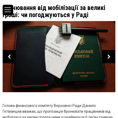
Бронювання від мобілізації за великі
гроші: чи погоджуються у Раді
Голова фінансового комітету Верховної Ради Данило
Гетманцев вважає, що пропозиція бронювати працівників від
мобілізації за умови сплати ними щонайменше 6 тисяч гривень