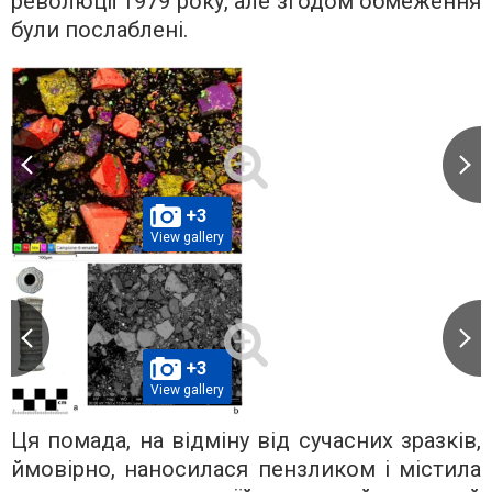
революції 1979 року, але згодом обмеження
були послаблені.
+3
View gallery
+3
View gallery
Ця помада, на відміну від сучасних зразків,
ймовірно, наносилася пензликом і містила