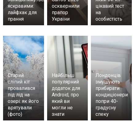
яскравими:
осквернили
цікавий тест
лайфхак для
прапор
на
прання
України
особистість
Старий
Найбільш
Лондонців
сліпий кіт
популярний
змушують
провалився
додаток для
прибирати
під лід на
Android, про
кондиціонери
озері: як його
який ви
попри 40-
врятували
могли не
градусну
(фото)
знати
спеку