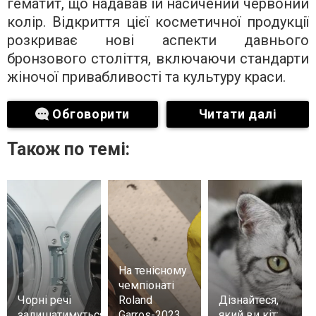
гематит, що надавав їй насичений червоний
колір. Відкриття цієї косметичної продукції
розкриває нові аспекти давнього
бронзового століття, включаючи стандарти
жіночої привабливості та культуру краси.
Обговорити
Читати далі
Також по темі:
На тенісному
чемпіонаті
Чорні речі
Roland
Дізнайтеся,
залишатимуться
Garros-2023
який ви кіт: