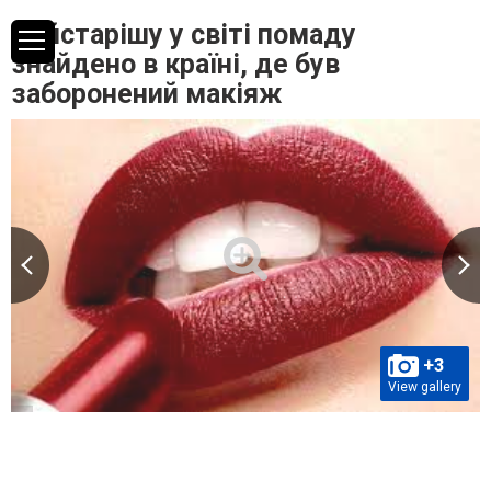
Найстарішу у світі помаду
знайдено в країні, де був
заборонений макіяж
+3
View gallery