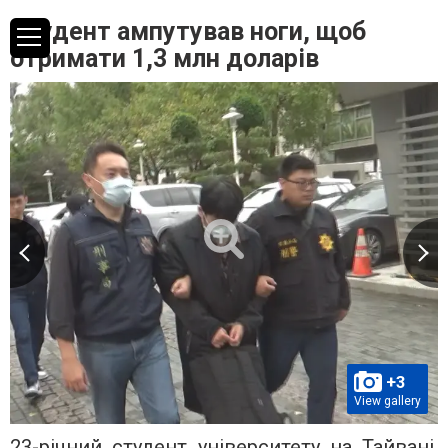
Студент ампутував ноги, щоб
отримати 1,3 млн доларів
+3
View gallery
23-річний студент університету на Тайвані,