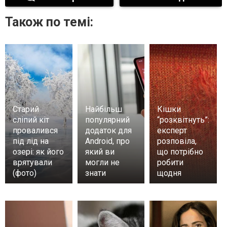
Також по темі:
Старий
Найбільш
Кішки
сліпий кіт
популярний
“розквітнуть”:
провалився
додаток для
експерт
під лід на
Android, про
розповіла,
озері: як його
який ви
що потрібно
врятували
могли не
робити
(фото)
знати
щодня