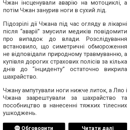
Чжан інсценували аварію на мотоциклі, а
потім Чжан занурив ноги в сухий лід.
Підозрілі дії Чжана під час огляду в лікарні
після “аварії” змусили медиків повідомити
про випадок до влади. Розслідування
встановило, що симетричні обмороження
не відповідали природному травмуванню, а
купівля дорогих страхових полісів за кілька
днів до “інциденту” остаточно викрила
шахрайство.
Чжану ампутували ноги нижче литок, а Ляо і
Чжана заарештували за шахрайство та
пособництво в нанесенні тяжких тілесних
ушкоджень.
Обговорити
Читати далі