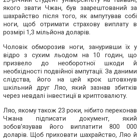
якого звати Чжан, був заарештований за
шахрайство після того, як ампутував собі
ноги, щоб отримати страхову виплату в
розмірі 1,3 мільйона доларів.
Чоловік обморозив ноги, зануривши їх у
відро з сухим льодом на 10 годин, що
призвело до необоротної шкоди й
необхідності подвійної ампутації. За даними
слідства, його на цей крок штовхнув
шкільний друг Ляо, який зазнав збитків
через невдалі інвестиції в криптовалюту.
Ляо, якому також 23 роки, нібито переконав
Чжана підписати документ, який
зобов’язував його виплатити 800 000
доларів. Щоб приховати шахрайство, Ляо й