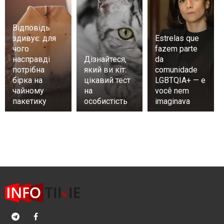
Відповідь
здивує: для
Estrelas que
чого
fazem parte
насправді
Дізнайтеся,
da
потрібна
який ви кіт:
comunidade
бірка на
цікавий тест
LGBTQIA+ — e
чайному
на
você nem
пакетику
особистість
imaginava