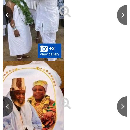
+3
View gallery