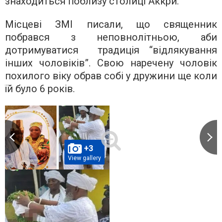
знаходиться поблизу столиці Аккри.
Місцеві ЗМІ писали, що священник
побрався з неповнолітньою, аби
дотримуватися традиція “відлякування
інших чоловіків”. Свою наречену чоловік
похилого віку обрав собі у дружини ще коли
їй було 6 років.
+3
View gallery