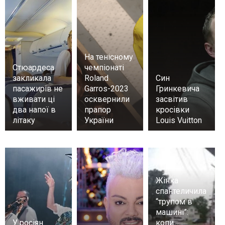
На тенісному
Стюардеса
чемпіонаті
закликала
Roland
Син
пасажирів не
Garros-2023
Гринкевича
вживати ці
осквернили
засвітив
два напої в
прапор
кросівки
літаку
України
Louis Vuitton
Жінка
спантеличила
“трупом в
машині”:
У росіян
копи