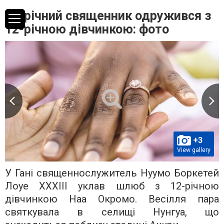
63-річний священник одружився з
12-річною дівчинкою: фото
+3
View gallery
У Гані священнослужитель Нуумо Боркетей
Лоуе XXXIII уклав шлюб з 12-річною
дівчинкою Наа Окромо. Весілля пара
святкувала в селищі Нунгуа, що