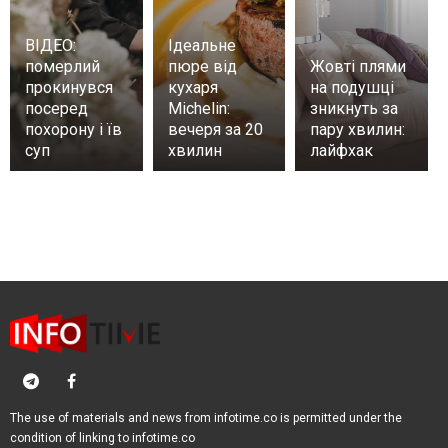
ВІДЕО:
Ідеальне
померлий
пюре від
Жовті плями
прокинувся
кухаря
на подушці
посеред
Michelin:
зникнуть за
похорону і їв
вечеря за 20
пару хвилин:
суп
хвилин
лайфхак
The use of materials and news from infotime.co is permitted under the
condition of linking to infotime.co