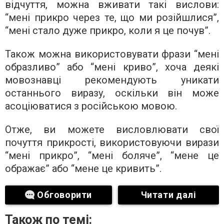
відчуття, можна вживати такі вислови:
“мені прикро через те, що ми розійшлися”,
“мені стало дуже прикро, коли я це почув”.
Також можна використовувати фрази “мені
образливо” або “мені криво”, хоча деякі
мовознавці рекомендують уникати
останнього виразу, оскільки він може
асоціюватися з російською мовою.
Отже, ви можете висловлювати свої
почуття прикрості, використовуючи вирази
“мені прикро”, “мені боляче”, “мене це
ображає” або “мене це кривить”.
Обговорити
Читати далі
Також по темі: