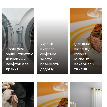
Україна
Ідеальне
Чорні речі
виграла:
пюре від
залишатимуться
скіфське
кухаря
яскравими:
золото
Michelin:
лайфхак для
повернуть
вечеря за 20
прання
додому
хвилин