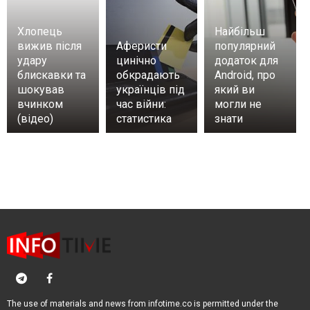
Хлопець
Найбільш
вижив після
Аферисти
популярний
удару
цинічно
додаток для
блискавки та
обкрадають
Android, про
шокував
українців під
який ви
вчинком
час війни:
могли не
(відео)
статистика
знати
The use of materials and news from infotime.co is permitted under the