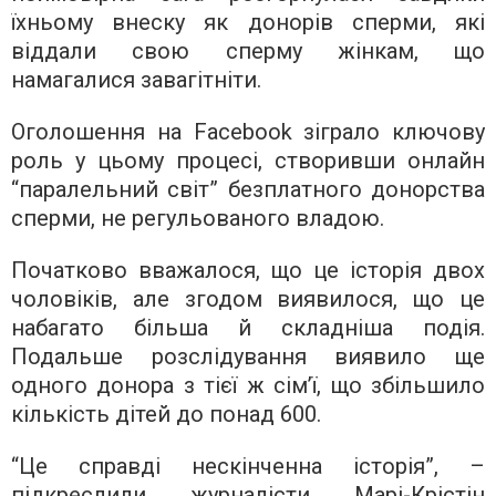
їхньому внеску як донорів сперми, які
віддали свою сперму жінкам, що
намагалися завагітніти.
Оголошення на Facebook зіграло ключову
роль у цьому процесі, створивши онлайн
“паралельний світ” безплатного донорства
сперми, не регульованого владою.
Початково вважалося, що це історія двох
чоловіків, але згодом виявилося, що це
набагато більша й складніша подія.
Подальше розслідування виявило ще
одного донора з тієї ж сім’ї, що збільшило
кількість дітей до понад 600.
“Це справді нескінченна історія”, –
підкреслили журналісти Марі-Крістін