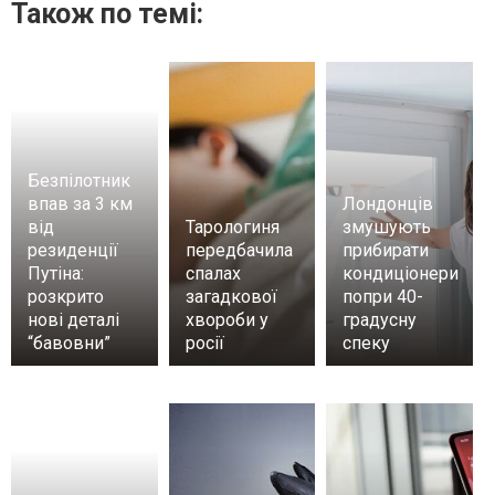
Також по темі:
Безпілотник
впав за 3 км
Лондонців
від
Тарологиня
змушують
резиденції
передбачила
прибирати
Путіна:
спалах
кондиціонери
розкрито
загадкової
попри 40-
нові деталі
хвороби у
градусну
“бавовни”
росії
спеку