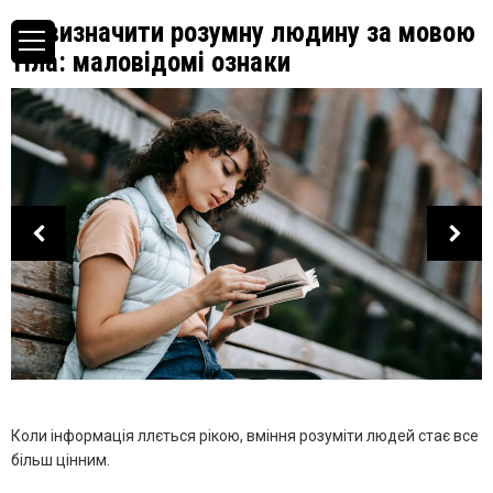
Як визначити розумну людину за мовою
тіла: маловідомі ознаки
Коли інформація ллється рікою, вміння розуміти людей стає все
більш цінним.