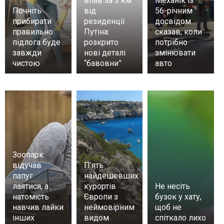
впав за 3 км
Механік із
Почніть
від
56-річним
прибирати
резиденції
досвідом
правильно:
Путіна:
сказав, коли
підлога буде
розкрито
потрібно
завжди
нові деталі
змінювати
чистою
“бавовни”
авто
Зоопарк
відучав
П’ять
папуг
найдешевших
лаятися, а
курортів
Не несіть
натомість
Європи з
бузок у хату,
навчив лайки
неймовірним
щоб не
інших
видом
спіткало лихо