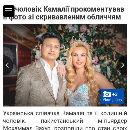
Ексчоловік Камалії прокоментував
її фото зі скривавленим обличчям
+3
View gallery
Українська співачка Камалія та її колишній
чоловік, пакистанський мільярдер
Мохаммад Захур, розповіли про стан своїх