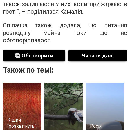
також залишаюся у них, коли приїжджаю в
гості”, – поділилася Камалія.
Співачка також додала, що питання
розподілу майна поки що не
обговорювалося.
Обговорити
Читати далі
Також по темі:
Кішки
“розквітнуть”:
Росія