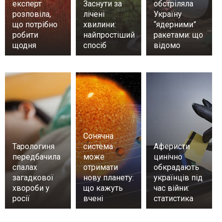
експерт
Заснути за
обстріляла
розповіла,
лічені
Україну
що потрібно
хвилини:
“ядерними”
робити
найпростіший
ракетами: що
щодня
спосіб
відомо
Сонячна
Тарологиня
система
Аферисти
передбачила
може
цинічно
спалах
отримати
обкрадають
загадкової
нову планету:
українців під
хвороби у
що кажуть
час війни:
росії
вчені
статистика