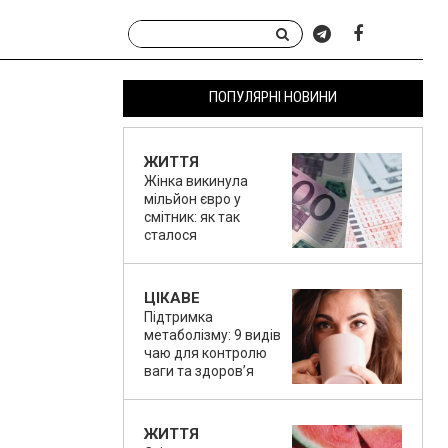
ПОПУЛЯРНІ НОВИНИ
ЖИТТЯ
Жінка викинула
мільйон євро у
смітник: як так
сталося
ЦІКАВЕ
Підтримка
метаболізму: 9 видів
чаю для контролю
ваги та здоров’я
ЖИТТЯ