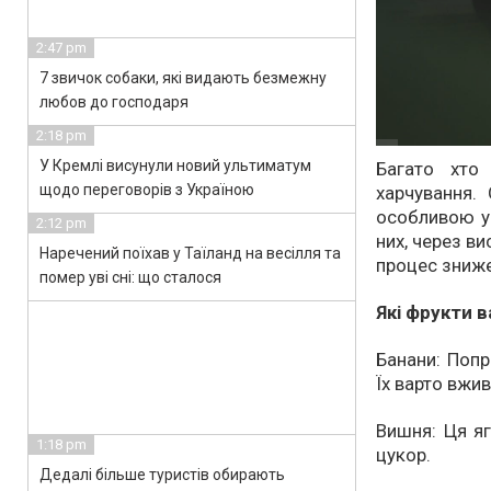
2:47 pm
7 звичок собаки, які видають безмежну
любов до господаря
2:18 pm
У Кремлі висунули новий ультиматум
Багато хто
щодо переговорів з Україною
харчування.
особливою ув
2:12 pm
них, через в
Наречений поїхав у Таїланд на весілля та
процес зниже
помер уві сні: що сталося
Які фрукти 
Банани: Попр
Їх варто вжи
Вишня: Ця яг
1:18 pm
цукор.
Дедалі більше туристів обирають