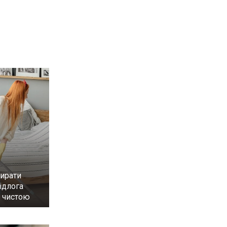
бирати
ідлога
 чистою