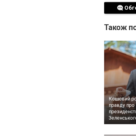
Обг
Також по
Кошовий ро
правду про
президенст
Зеленськог