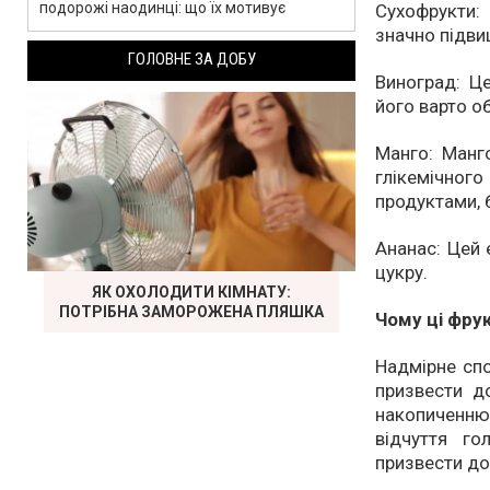
подорожі наодинці: що їх мотивує
Сухофрукти:
значно підвищ
ГОЛОВНЕ ЗА ДОБУ
Виноград: Це
його варто о
Манго: Манг
глікемічног
продуктами, 
Ананас: Цей 
цукру.
ЯК ОХОЛОДИТИ КІМНАТУ:
ПОТРІБНА ЗАМОРОЖЕНА ПЛЯШКА
Чому ці фру
Надмірне сп
призвести до
накопиченню
відчуття г
призвести до