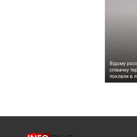
Відому росі
співачку те
поклали в 