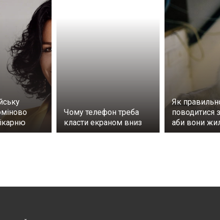
йську
Як правильн
рміново
Чому телефон треба
поводитися з
лікарню
класти екраном вниз
аби вони жи