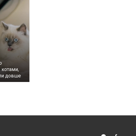
о
 котами,
ли довше