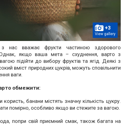
+3
View gallery
 з нас вважає фрукти частиною здорового
 Однак, якщо ваша мета – схуднення, варто з
агою підійти до вибору фруктів та ягід. Деякі з
исокий вміст природних цукрів, можуть сповільнити
ння ваги.
варто обмежити:
и користь, банани містять значну кількість цукру.
вати помірно, особливо якщо ви стежите за вагою.
ода, попри свій приємний смак, також багата на