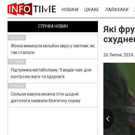
НОВИНИ
ЦІКАВЕ
ЛАЙФХАКИ
СТРІЧКА НОВИН
Які фр
схудне
4:07 pm
Жінка викинула мільйон євро у смітник: як
так сталося
26 Липня, 2024,
3:17 pm
Підтримка метаболізму: 9 видів чаю для
контролю ваги та здоров’я
2:55 pm
Скільки кавуна можна їсти щодня:
дієтологи назвали безпечну норму