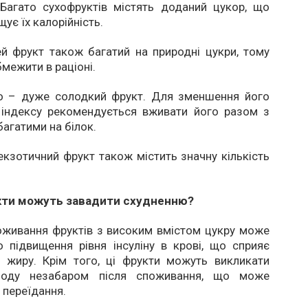
 Багато сухофруктів містять доданий цукор, що
ує їх калорійність.
й фрукт також багатий на природні цукри, тому
бмежити в раціоні.
о – дуже солодкий фрукт. Для зменшення його
о індексу рекомендується вживати його разом з
багатими на білок.
екзотичний фрукт також містить значну кількість
кти можуть завадити схудненню?
оживання фруктів з високим вмістом цукру може
 підвищення рівня інсуліну в крові, що сприяє
 жиру. Крім того, ці фрукти можуть викликати
олоду незабаром після споживання, що може
 переїдання.