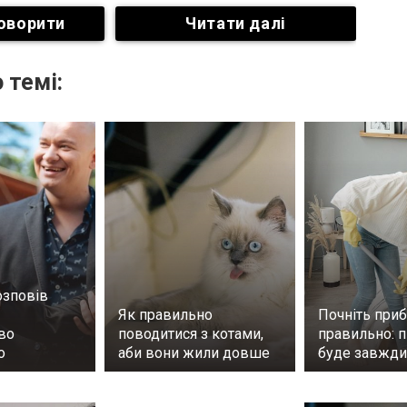
оворити
Читати далі
 темі:
зповів
Як правильно
Почніть при
во
поводитися з котами,
правильно: п
о
аби вони жили довше
буде завжди