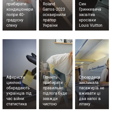
прибирати
Roland
Син
кондиціонери
Garros-2023
Гринкевича
попри 40-
осквернили
засвітив
градусну
прапор
кросівки
спеку
України
Louis Vuitton
Аферисти
Почніть
Стюардеса
цинічно
прибирати
закликала
обкрадають
правильно:
пасажирів не
українців під
підлога буде
вживати ці
час війни:
завжди
два напої в
статистика
чистою
літаку