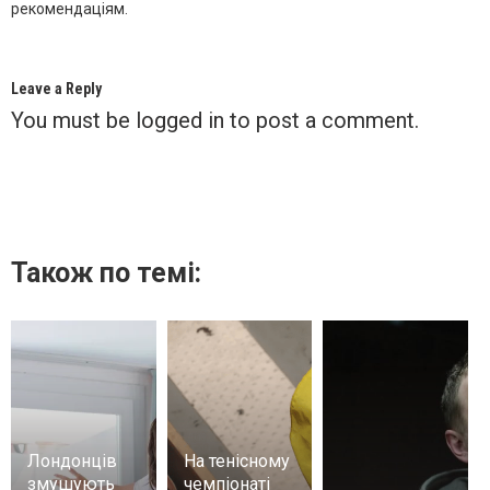
рекомендаціям.
Leave a Reply
You must be
logged in
to post a comment.
Також по темі:
Лондонців
На тенісному
змушують
чемпіонаті