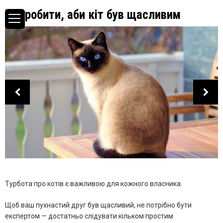
Що робити, аби кіт був щасливим
Турбота про котів є важливою для кожного власника.
Щоб ваш пухнастий друг був щасливий, не потрібно бути
експертом — достатньо слідувати кільком простим