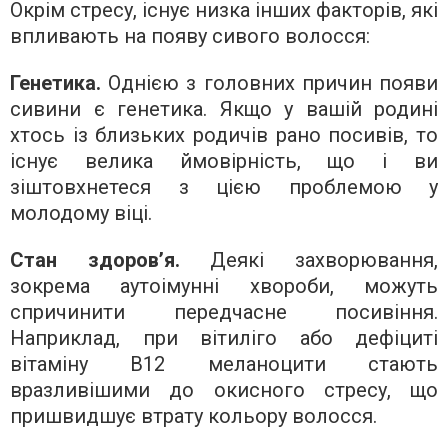
Окрім стресу, існує низка інших факторів, які
впливають на появу сивого волосся:
Генетика.
Однією з головних причин появи
сивини є генетика. Якщо у вашій родині
хтось із близьких родичів рано посивів, то
існує велика ймовірність, що і ви
зіштовхнетеся з цією проблемою у
молодому віці.
Стан здоров’я.
Деякі захворювання,
зокрема аутоімунні хвороби, можуть
спричинити передчасне посивіння.
Наприклад, при вітиліго або дефіциті
вітаміну B12 меланоцити стають
вразливішими до окисного стресу, що
пришвидшує втрату кольору волосся.