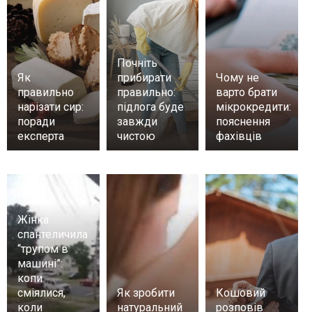
Почніть
Як
прибирати
Чому не
правильно
правильно:
варто брати
нарізати сир:
підлога буде
мікрокредити:
поради
завжди
пояснення
експерта
чистою
фахівців
Жінка
спантеличила
“трупом в
машині”:
копи
сміялися,
Як зробити
Кошовий
коли
натуральний
розповів