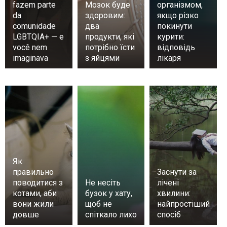
fazem parte
Мозок буде
організмом,
da
здоровим:
якщо різко
comunidade
два
покинути
LGBTQIA+ — e
продукти, які
курити:
você nem
потрібно їсти
відповідь
imaginava
з яйцями
лікаря
Як
правильно
Заснути за
поводитися з
Не несіть
лічені
котами, аби
бузок у хату,
хвилини:
вони жили
щоб не
найпростіший
довше
спіткало лихо
спосіб