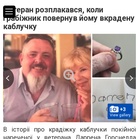
Ветеран розплакався, коли
грабіжник повернув йому вкрадену
каблучку
+3
View gallery
В історії про крадіжку каблучки покійної
нареченої у ветерана Даррена Горснелла