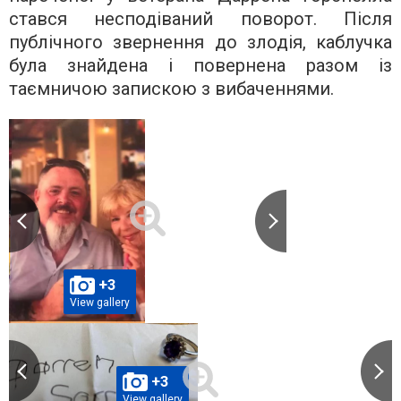
стався несподіваний поворот. Після
публічного звернення до злодія, каблучка
була знайдена і повернена разом із
таємничою запискою з вибаченнями.
+3
View gallery
+3
View gallery