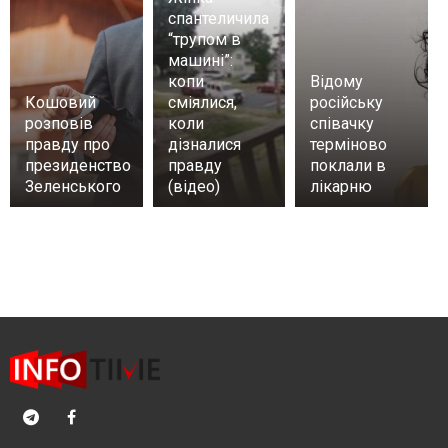
спантеличила
“трупом в
машині”:
копи
Відому
Кошовий
сміялися,
російську
розповів
коли
співачку
правду про
дізналися
терміново
президенство
правду
поклали в
Зеленського
(відео)
лікарню