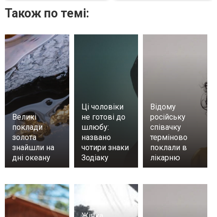
Також по темі:
Ці чоловіки
Відому
Великі
не готові до
російську
поклади
шлюбу:
співачку
золота
названо
терміново
знайшли на
чотири знаки
поклали в
дні океану
Зодіаку
лікарню
Жінка