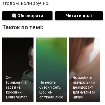
згодом, коли зручно.
Обговорити
Читати далі
Також по темі:
Син
Як зробити
Гринкевича
Не несіть
натуральний
засвітив
бузок у хату,
дезодорант
кросівки
щоб не
для чутливої
Louis Vuitton
спіткало лихо
шкіри