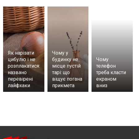
Як нарізати
Чому у
цибулю і не
будинку не
Чому
розплакатися:
місце пустій
телефон
названо
тарі: що
треба класти
перевірені
віщує погана
екраном
лайфхаки
прикмета
вниз