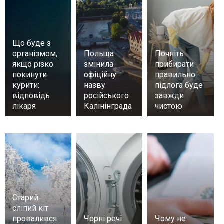
Що буде з
організмом,
Польща
Почніть
якщо різко
змінила
прибирати
покинути
офіційну
правильно:
курити:
назву
підлога буде
відповідь
російського
завжди
лікаря
Калінінграда
чистою
Старий
сліпий кіт
провалився
Чорні речі
Чому не