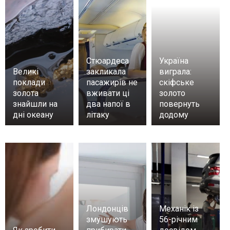
Стюардеса
Україна
Великі
закликала
виграла:
поклади
пасажирів не
скіфське
золота
вживати ці
золото
знайшли на
два напої в
повернуть
дні океану
літаку
додому
Лондонців
Механік із
змушують
56-річним