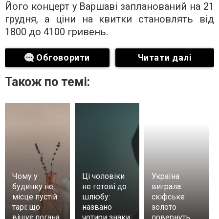
Його концерт у Варшаві запланований на 21
грудня, а ціни на квитки становлять від
1800 до 4100 гривень.
Обговорити
Читати далі
Також по темі:
Чому у
Ці чоловіки
Україна
будинку не
не готові до
виграла:
місце пустій
шлюбу:
скіфське
тарі: що
названо
золото
віщує погана
чотири знаки
повернуть