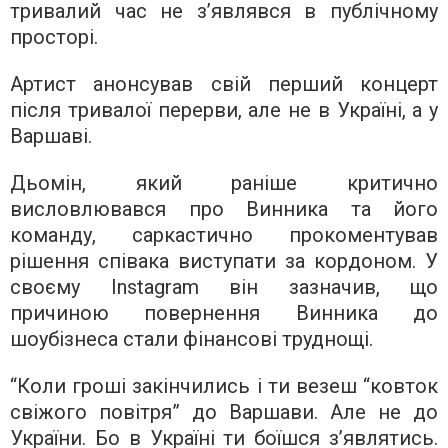
тривалий час не з’являвся в публічному
просторі.
Артист анонсував свій перший концерт
після тривалої перерви, але не в Україні, а у
Варшаві.
Дьомін, який раніше критично
висловлювався про Винника та його
команду, саркастично прокоментував
рішення співака виступати за кордоном. У
своєму Instagram він зазначив, що
причиною повернення Винника до
шоубізнеса стали фінансові труднощі.
“Коли гроші закінчились і ти везеш “ковток
свіжого повітря” до Варшави. Але не до
України. Бо в Україні ти боїшся зʼявлятись.