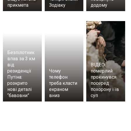
прикмета
Зодіаку
додому
Безпілотник
впав за 3 км
від
ВІДЕО:
резиденції
Чому
померлий
Путіна:
телефон
прокинувся
розкрито
треба класти
посеред
нові деталі
екраном
похорону і їв
“бавовни”
вниз
суп