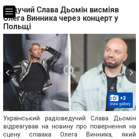
Ведучий Слава Дьомін висміяв
Олега Винника через концерт у
Польщі
+3
View gallery
Український радіоведучий Слава Дьомін
відреагував на новину про повернення на
сцену співака Олега Винника, який