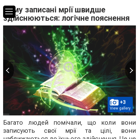
Чому записані мрії швидше
здійснюються: логічне пояснення
+3
View gallery
Багато людей помічали, що коли вони
записують свої мрії та цілі, вони
наближаються до їхнього здійснення. Це не