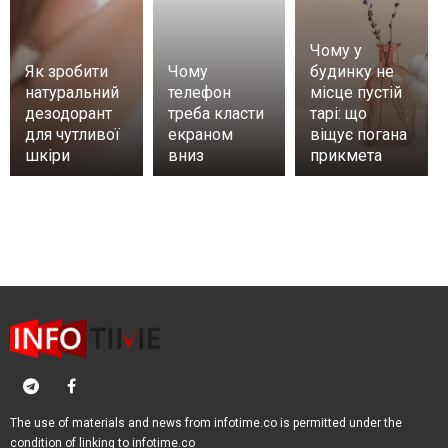
Чому у
Як зробити
Чому
будинку не
натуральний
телефон
місце пустій
дезодорант
треба класти
тарі: що
для чутливої
екраном
віщує погана
шкіри
вниз
прикмета
The use of materials and news from infotime.co is permitted under the
condition of linking to infotime.co