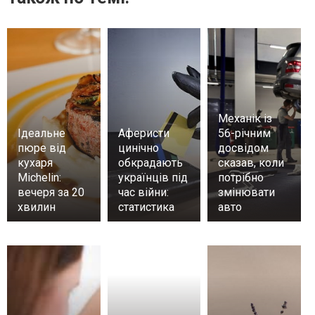
Механік із
Ідеальне
Аферисти
56-річним
пюре від
цинічно
досвідом
кухаря
обкрадають
сказав, коли
Michelin:
українців під
потрібно
вечеря за 20
час війни:
змінювати
хвилин
статистика
авто