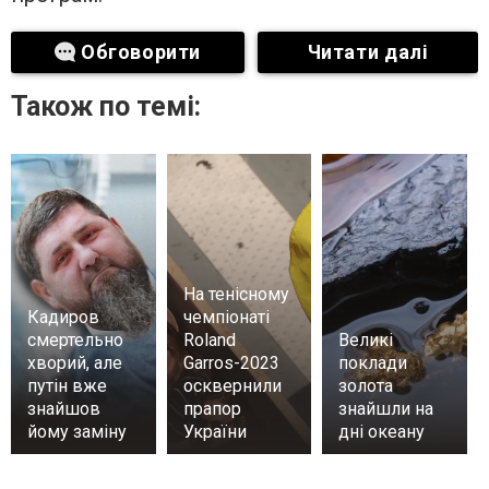
Обговорити
Читати далі
Також по темі:
На тенісному
Кадиров
чемпіонаті
смертельно
Roland
Великі
хворий, але
Garros-2023
поклади
путін вже
осквернили
золота
знайшов
прапор
знайшли на
йому заміну
України
дні океану