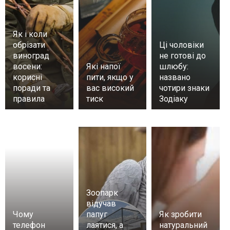
Як і коли
обрізати
Ці чоловіки
виноград
не готові до
восени:
Які напої
шлюбу:
корисні
пити, якщо у
названо
поради та
вас високий
чотири знаки
правила
тиск
Зодіаку
Зоопарк
відучав
Чому
папуг
Як зробити
телефон
лаятися, а
натуральний