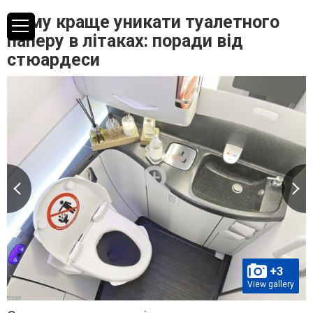
Чому краще уникати туалетного
паперу в літаках: поради від
стюардеси
+3
View gallery