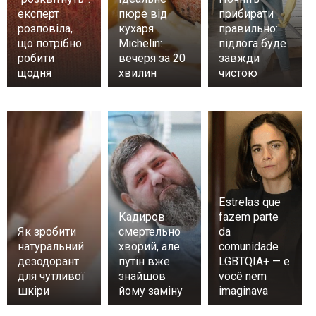
експерт
пюре від
прибирати
розповіла,
кухаря
правильно:
що потрібно
Michelin:
підлога буде
робити
вечеря за 20
завжди
щодня
хвилин
чистою
Estrelas que
Кадиров
fazem parte
Як зробити
смертельно
da
натуральний
хворий, але
comunidade
дезодорант
путін вже
LGBTQIA+ — e
для чутливої
знайшов
você nem
шкіри
йому заміну
imaginava