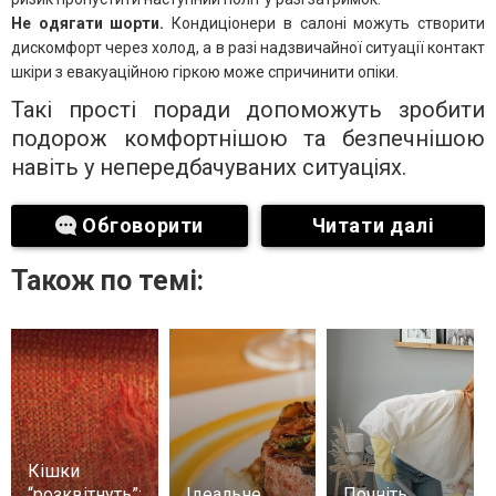
Не одягати шорти.
Кондиціонери в салоні можуть створити
дискомфорт через холод, а в разі надзвичайної ситуації контакт
шкіри з евакуаційною гіркою може спричинити опіки.
Такі прості поради допоможуть зробити
подорож комфортнішою та безпечнішою
навіть у непередбачуваних ситуаціях.
Обговорити
Читати далі
Також по темі:
Кішки
“розквітнуть”:
Ідеальне
Почніть