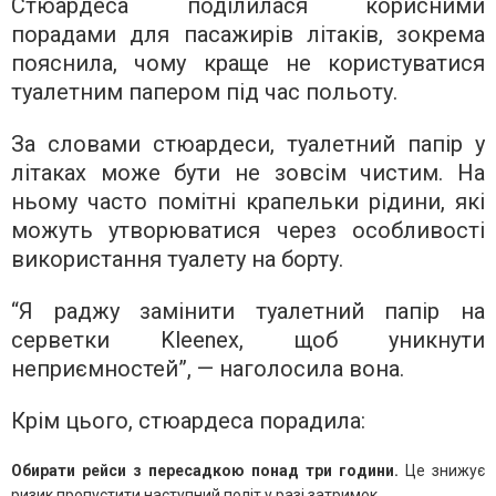
Стюардеса поділилася корисними
порадами для пасажирів літаків, зокрема
пояснила, чому краще не користуватися
туалетним папером під час польоту.
За словами стюардеси, туалетний папір у
літаках може бути не зовсім чистим. На
ньому часто помітні крапельки рідини, які
можуть утворюватися через особливості
використання туалету на борту.
“Я раджу замінити туалетний папір на
серветки Kleenex, щоб уникнути
неприємностей”, — наголосила вона.
Крім цього, стюардеса порадила:
Обирати рейси з пересадкою понад три години.
Це знижує
ризик пропустити наступний політ у разі затримок.