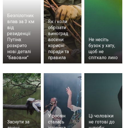
Безпілотник
впав за 3 км
Як і коли
від
обрізати
резиденції
виноград
Путіна:
восени:
Не несіть
розкрито
корисні
бузок у хату,
нові деталі
поради та
щоб не
“бавовни”
правила
спіткало лихо
У росіян
Ці чоловіки
Заснути за
сталась
не готові до
лічені
істерика
шлюбу: