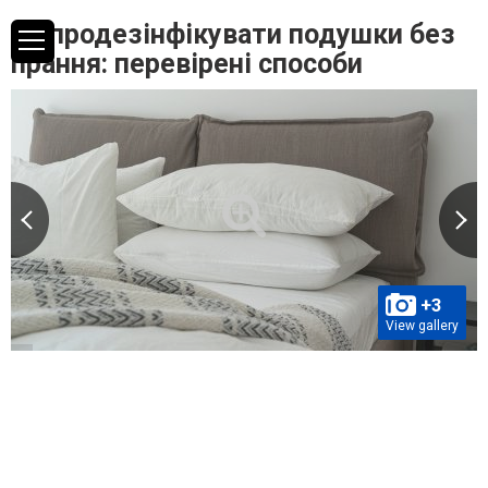
Як продезінфікувати подушки без
прання: перевірені способи
+3
View gallery