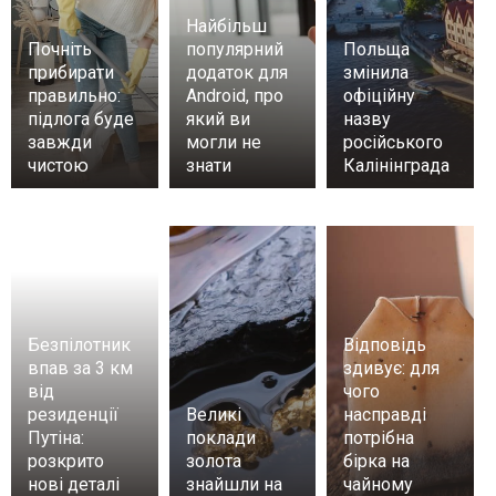
Найбільш
Почніть
популярний
Польща
прибирати
додаток для
змінила
правильно:
Android, про
офіційну
підлога буде
який ви
назву
завжди
могли не
російського
чистою
знати
Калінінграда
Безпілотник
Відповідь
впав за 3 км
здивує: для
від
чого
резиденції
Великі
насправді
Путіна:
поклади
потрібна
розкрито
золота
бірка на
нові деталі
знайшли на
чайному