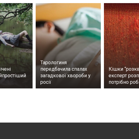
Тарологиня
ічені
передбачила спалах
Кішки “розкв
айпростіший
загадкової хвороби у
експерт розп
росії
потрібно ро