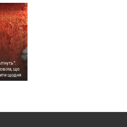
ітнуть”:
овіла, що
бити щодня