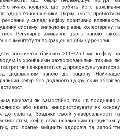
зазначають, що кефір перевершує йогурт за
робіотичних культур, що робить його важливим
я здоров’я кишківника. Окрім цього, пробіотики
і речовини у складі кефіру позитивно впливають
удинну систему, знижуючи рівень холестерину та
й тиск. Регулярне вживання цього напою також
енню імунітету та покращенню обміну речовин.
дять споживати близько 200–250 мл кефіру на
людям із хронічними захворюваннями, такими як
 гастрит чи панкреатит, слід проконсультуватися з
ред додаванням напою до раціону. Найкраще
ральний кефір без доданого цукру, який зберігає
ластивості.
жна вживати як самостійно, так і в поєднанні з
івсянкою або навіть використовувати як основу
 до салатів. Завдяки своїй універсальності та
астивостям, кефір стає незамінним продуктом у
тих, хто прагне зміцнити здоров’я та запобігти