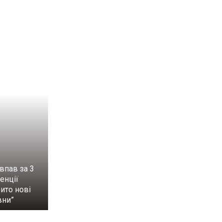
впав за 3
енції
рито нові
вни”