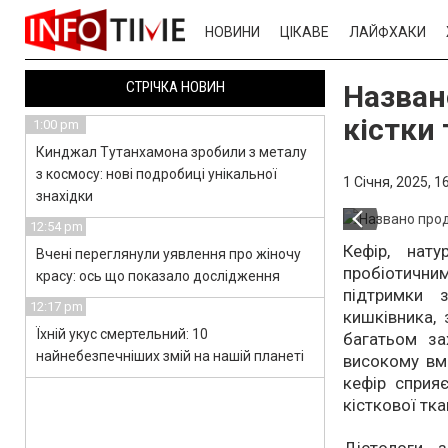
НОВИНИ
ЦІКАВЕ
ЛАЙФХАКИ
СТРІЧКА НОВИН
Назван
кістки
1:00 pm
Кинджал Тутанхамона зробили з металу
з космосу: нові подробиці унікальної
1 Січня, 2025,
16
знахідки
12:54 pm
Кефір, нат
Вчені переглянули уявлення про жіночу
пробіотични
красу: ось що показало дослідження
підтримки 
12:17 pm
кишківника, 
Їхній укус смертельний: 10
багатьом за
найнебезпечніших змій на нашій планеті
високому вмі
кефір сприя
кісткової тка