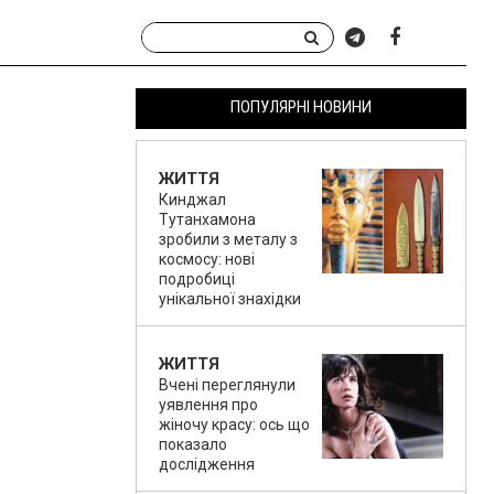
ПОПУЛЯРНІ НОВИНИ
ЖИТТЯ
Кинджал
Тутанхамона
зробили з металу з
космосу: нові
подробиці
унікальної знахідки
ЖИТТЯ
Вчені переглянули
уявлення про
жіночу красу: ось що
показало
дослідження