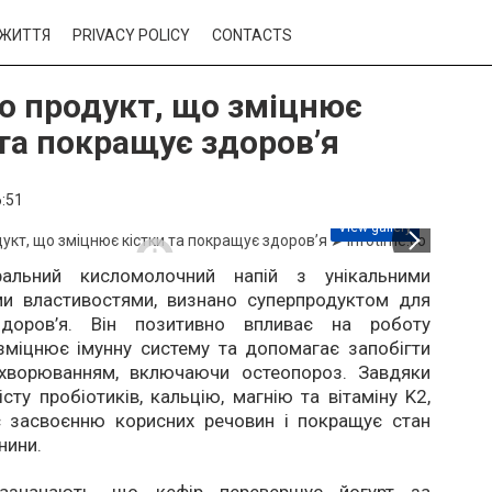
ЖИТТЯ
PRIVACY POLICY
CONTACTS
о продукт, що зміцнює
 та покращує здоров’я
:51
+3
View gallery
уральний кисломолочний напій з унікальними
ми властивостями, визнано суперпродуктом для
здоров’я. Він позитивно впливає на роботу
зміцнює імунну систему та допомагає запобігти
хворюванням, включаючи остеопороз. Завдяки
сту пробіотиків, кальцію, магнію та вітаміну K2,
є засвоєнню корисних речовин і покращує стан
нини.