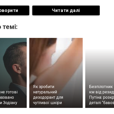
оворити
Читати далі
 темі:
Як зробити
Безпілотник 
 не готові
натуральний
км від резид
названо
дезодорант для
Путіна: розк
и Зодіаку
чутливої шкіри
деталі “баво