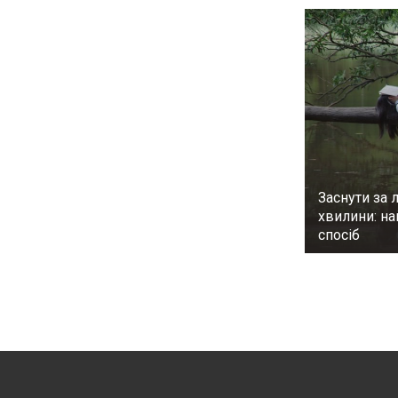
Заснути за л
хвилини: н
спосіб