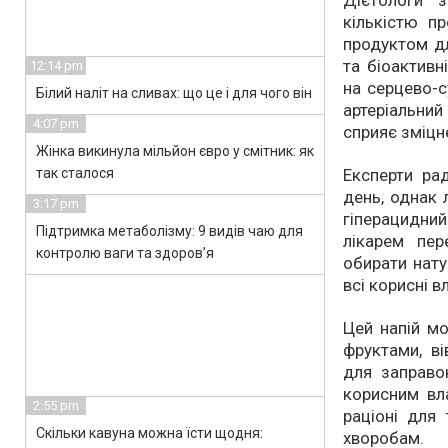
Дієтологи 
кількістю п
продуктом дл
та біоактивн
12:14 pm
на серцево-с
Білий наліт на сливах: що це і для чого він
артеріальни
4:07 pm
сприяє зміцн
Жінка викинула мільйон євро у смітник: як
так сталося
Експерти ра
день, однак 
3:17 pm
гіперацидний
Підтримка метаболізму: 9 видів чаю для
лікарем пе
контролю ваги та здоров’я
обирати нату
всі корисні в
Цей напій мо
фруктами, в
для заправок
корисним вл
2:55 pm
раціоні для 
Скільки кавуна можна їсти щодня:
хворобам.