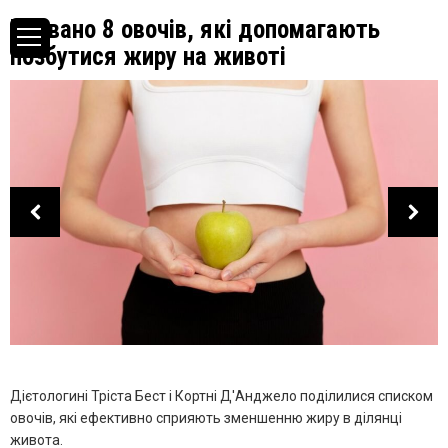
Названо 8 овочів, які допомагають
позбутися жиру на животі
Дієтологині Тріста Бест і Кортні Д'Анджело поділилися списком
овочів, які ефективно сприяють зменшенню жиру в ділянці
живота.