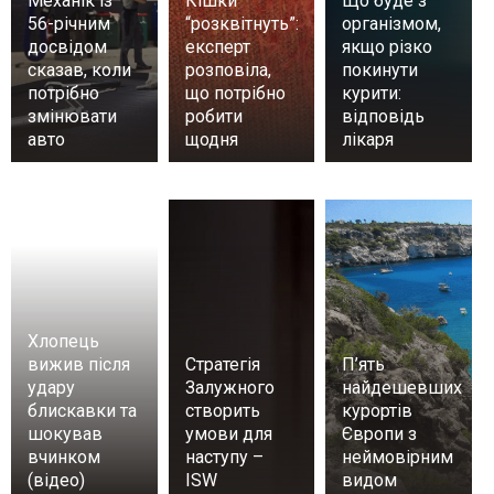
Механік із
Кішки
Що буде з
56-річним
“розквітнуть”:
організмом,
досвідом
експерт
якщо різко
сказав, коли
розповіла,
покинути
потрібно
що потрібно
курити:
змінювати
робити
відповідь
авто
щодня
лікаря
Хлопець
вижив після
Стратегія
П’ять
удару
Залужного
найдешевших
блискавки та
створить
курортів
шокував
умови для
Європи з
вчинком
наступу –
неймовірним
(відео)
ISW
видом