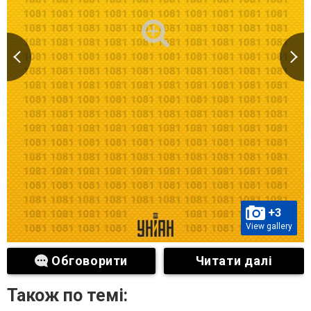
+3
View gallery
Обговорити
Читати далі
Також по темі: