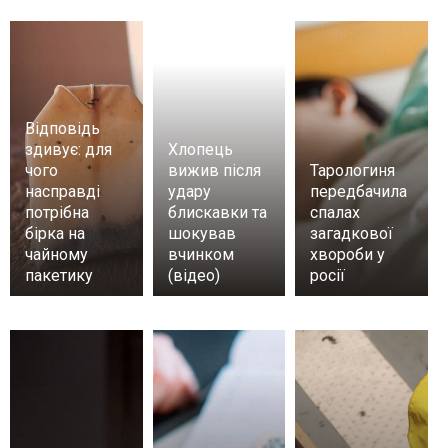
Відповідь
здивує: для
Хлопець
чого
вижив після
Тарологиня
насправді
удару
передбачила
потрібна
блискавки та
спалах
бірка на
шокував
загадкової
чайному
вчинком
хвороби у
пакетику
(відео)
росії