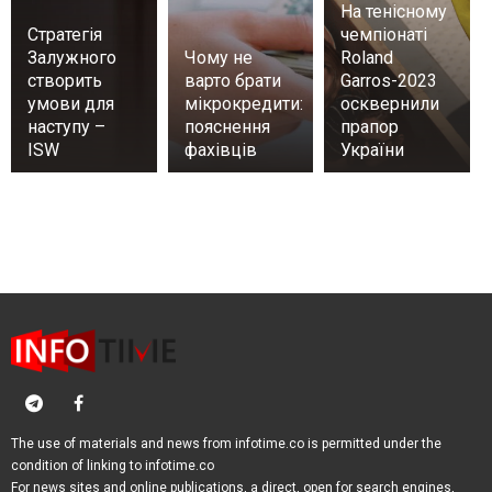
На тенісному
Стратегія
чемпіонаті
Залужного
Чому не
Roland
створить
варто брати
Garros-2023
умови для
мікрокредити:
осквернили
наступу –
пояснення
прапор
ISW
фахівців
України
The use of materials and news from infotime.co is permitted under the
condition of linking to infotime.co
For news sites and online publications, a direct, open for search engines,