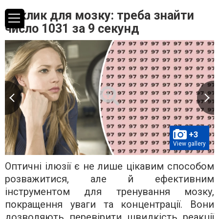
Виклик для мозку: треба знайти
число 1031 за 9 секунд
+3
View gallery
Оптичні ілюзії є не лише цікавим способом
розважитися, але й ефективним
інструментом для тренування мозку,
покращення уваги та концентрації. Вони
дозволяють перевірити швидкість реакції