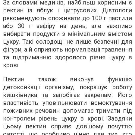
За словами медиків, найбільш корисним є
пектин із яблук і цитрусових. Дієтологи
рекомендують споживати до 100 г пастили
або 30 г зефіру на день, але важливо
вибирати продукти з мінімальним вмістом
цукру. Такі солодощі не лише безпечні для
фігури, а й сприяють нормалізації травлення
та підтриманню здорового рівня цукру в
крові.
Пектин також виконує функцію
детоксикації організму, покращує роботу
кишківника та запобігає закрепам. Його
властивість уповільнювати всмоктування
поживних речовин допомагає тримати під
контролем рівень цукру в крові. Завдяки
цьому пектин сприяє довшому почуттю
ситості, що особливо цінно для тих, хто