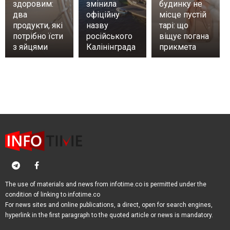
здоровим:
змінила
будинку не
два
офіційну
місце пустій
продукти, які
назву
тарі: що
потрібно їсти
російського
віщує погана
з яйцями
Калінінграда
прикмета
The use of materials and news from infotime.co is permitted under the
condition of linking to infotime.co
For news sites and online publications, a direct, open for search engines,
hyperlink in the first paragraph to the quoted article or news is mandatory.