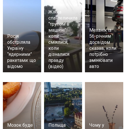
Жінка
спантеличила
“трупом в
машині”:
Механік із
Росія
копи
56-річним
обстріляла
сміялися,
досвідом
Україну
коли
сказав, коли
“ядерними”
дізналися
потрібно
ракетами: що
правду
змінювати
відомо
(відео)
авто
Мозок буде
Польща
Чому у