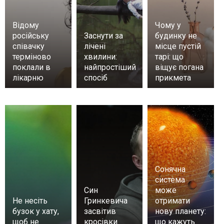
Відому
Чому у
російську
Заснути за
будинку не
співачку
лічені
місце пустій
терміново
хвилини:
тарі: що
поклали в
найпростіший
віщує погана
лікарню
спосіб
прикмета
Сонячна
система
Син
може
Не несіть
Гринкевича
отримати
бузок у хату,
засвітив
нову планету:
щоб не
кросівки
що кажуть