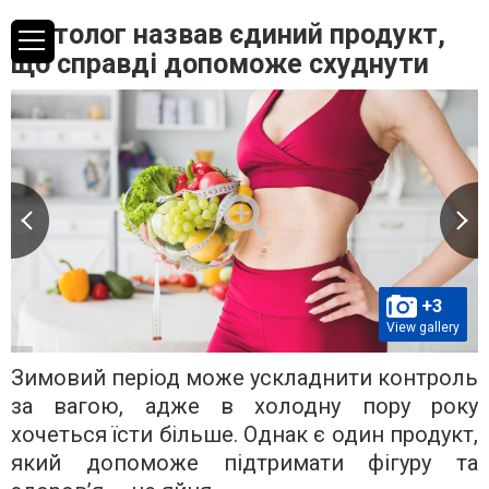
Дієтолог назвав єдиний продукт,
що справді допоможе схуднути
+3
View gallery
Зимовий період може ускладнити контроль
за вагою, адже в холодну пору року
хочеться їсти більше. Однак є один продукт,
який допоможе підтримати фігуру та