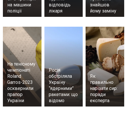
на машини
відповідь
знайшов
поліції
лікаря
йому заміну
На тенісному
чемпіонаті
Росія
Roland
обстріляла
Як
Garros-2023
Україну
правильно
осквернили
“ядерними”
нарізати сир:
прапор
ракетами: що
поради
України
відомо
експерта