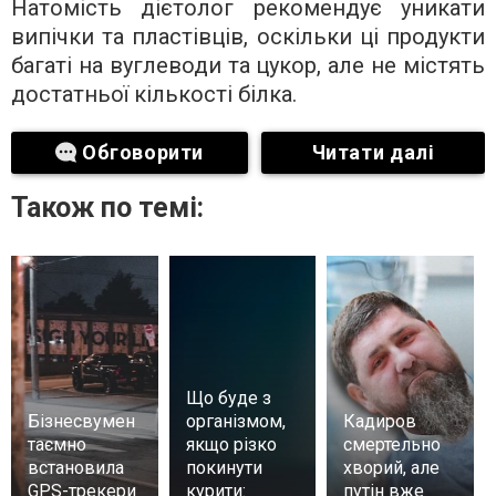
Натомість дієтолог рекомендує уникати
випічки та пластівців, оскільки ці продукти
багаті на вуглеводи та цукор, але не містять
достатньої кількості білка.
Обговорити
Читати далі
Також по темі:
Що буде з
Бізнесвумен
організмом,
Кадиров
таємно
якщо різко
смертельно
встановила
покинути
хворий, але
GPS-трекери
курити:
путін вже